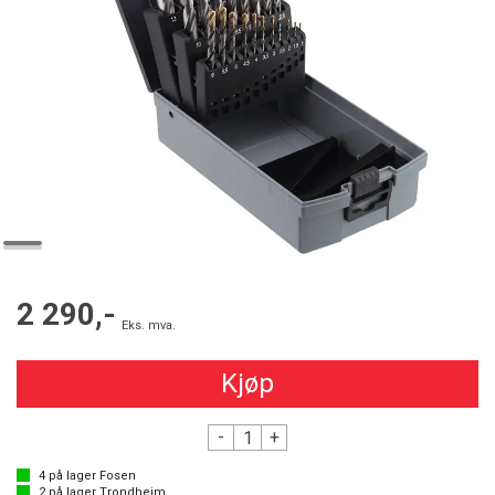
2 290,-
Eks. mva.
Kjøp
-
+
4
på lager
Fosen
2
på lager
Trondheim