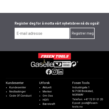
Register deg for å motta vårt nyhetsbrev nå du også!
Kundesenter
Utforsk
Fosen Tools
Kundesenter
Aktuelt
Industrigata 1
N-7130 Brekstad,
Nedlastinger
Merker
NORWAY
Code Of Conduct
Om Oss
Telefon:
+47 72 51 51 20
HDFI
E-post:
post@fosen-
Bærekraft
tools.no