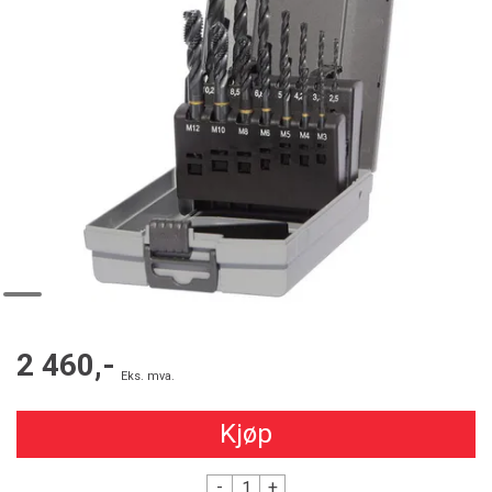
2 460,-
Eks. mva.
Kjøp
-
+