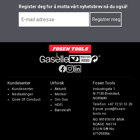
Register deg for å motta vårt nyhetsbrev nå du også!
Kundesenter
Utforsk
Fosen Tools
Kundesenter
Aktuelt
Industrigata 1
N-7130 Brekstad,
Nedlastinger
Merker
NORWAY
Code Of Conduct
Om Oss
Telefon:
+47 72 51 51 20
HDFI
E-post:
post@fosen-
Bærekraft
tools.no
NO 991976191 MVA
NCAGE: N6114
D-U-N-S®-No:
671093366