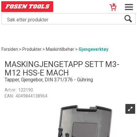
Forsiden
>
Produkter
>
Maskintilbehør
>
Gjengeverktøy
MASKINGJENGETAPP SETT M3-
M12 HSS-E MACH
Tapper, Gjengebor, DIN 371/376 - Gühring
Art.nr:
122190
EAN:
4049844138964