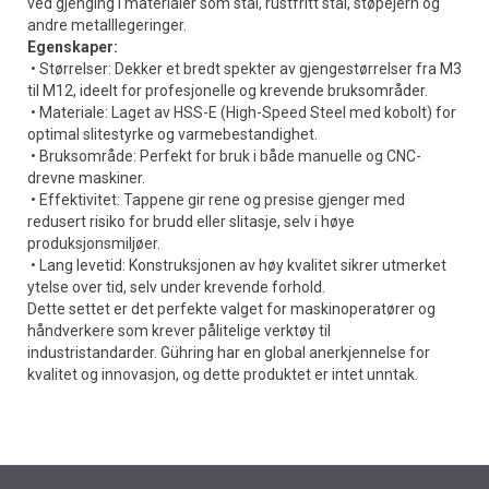
ved gjenging i materialer som stål, rustfritt stål, støpejern og
andre metalllegeringer.
Egenskaper:
• Størrelser: Dekker et bredt spekter av gjengestørrelser fra M3
til M12, ideelt for profesjonelle og krevende bruksområder.
• Materiale: Laget av HSS-E (High-Speed Steel med kobolt) for
optimal slitestyrke og varmebestandighet.
• Bruksområde: Perfekt for bruk i både manuelle og CNC-
drevne maskiner.
• Effektivitet: Tappene gir rene og presise gjenger med
redusert risiko for brudd eller slitasje, selv i høye
produksjonsmiljøer.
• Lang levetid: Konstruksjonen av høy kvalitet sikrer utmerket
ytelse over tid, selv under krevende forhold.
Dette settet er det perfekte valget for maskinoperatører og
håndverkere som krever pålitelige verktøy til
industristandarder. Gühring har en global anerkjennelse for
kvalitet og innovasjon, og dette produktet er intet unntak.