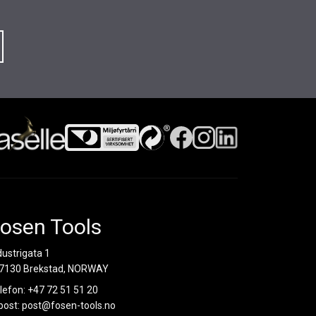
osen Tools
dustrigata 1
7130 Brekstad, NORWAY
lefon:
+47 72 51 51 20
post:
post@fosen-tools.no