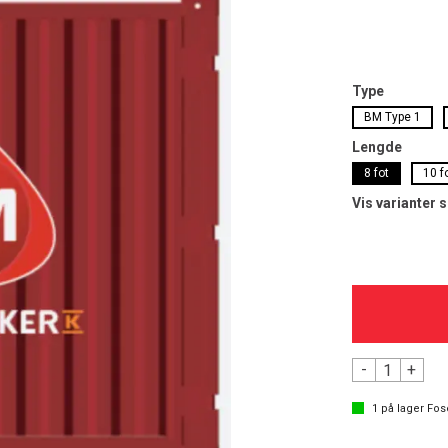
Type
BM Type 1
Lengde
8 fot
10 f
Vis varianter 
-
+
1
på lager
Fos