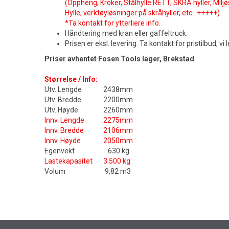
(Oppheng, Kroker, Stålhylle RETT, SKRÅ hyller, Milj
Hylle, verktøyløsninger på skråhyller, etc.. +++++)
*Ta kontakt for ytterliere info.
Håndtering med kran eller gaffeltruck.
Prisen er eksl. levering. Ta kontakt for pristilbud, vi
Priser avhentet Fosen Tools lager, Brekstad
Størrelse / Info:
Utv. Lengde
2438mm
Utv. Bredde
2200mm
Utv. Høyde
2260mm
Innv. Lengde
2275mm
Innv. Bredde
2106mm
Innv. Høyde
2050mm
Egenvekt
630 kg
Lastekapasitet
3.500 kg
Volum
9,82 m3