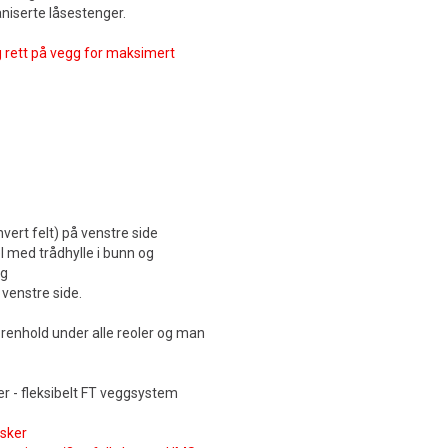
aniserte låsestenger.
 rett på vegg for maksimert
vert felt) på venstre side
 med trådhylle i bunn og
gg
venstre side.
 renhold under alle reoler og man
r - fleksibelt FT veggsystem
nsker