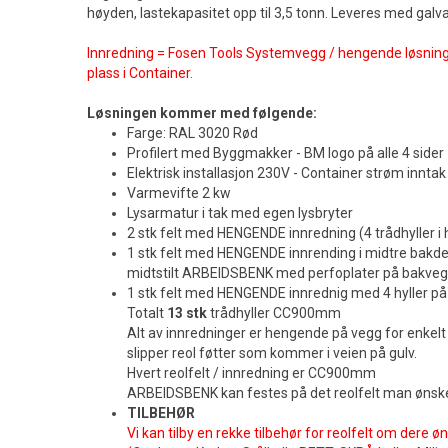
høyden, lastekapasitet opp til 3,5 tonn. Leveres med galv
Innredning = Fosen Tools Systemvegg / hengende løsning
plass i Container.
Løsningen kommer med følgende:
Farge: RAL 3020 Rød
Profilert med Byggmakker - BM logo på alle 4 sider
Elektrisk installasjon 230V - Container strøm inntak
Varmevifte 2 kw
Lysarmatur i tak med egen lysbryter
2 stk felt med HENGENDE innredning (4 trådhyller i h
1 stk felt med HENGENDE innrending i midtre bakdel
midtstilt ARBEIDSBENK med perfoplater på bakve
1 stk felt med HENGENDE innrednig med 4 hyller på 
Totalt
13 stk
trådhyller CC900mm
Alt av innredninger er hengende på vegg for enkelt
slipper reol føtter som kommer i veien på gulv.
Hvert reolfelt / innredning er CC900mm
ARBEIDSBENK kan festes på det reolfelt man ønske
TILBEHØR
Vi kan tilby en rekke tilbehør for reolfelt om dere ø