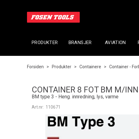
PRODUKTER
BRANSJER
AVIATION
Forsiden
>
Produkter
>
Containere
>
Container - For
CONTAINER 8 FOT BM M/IN
BM type 3 - Heng. innredning, lys, varme
Art.nr:
110671