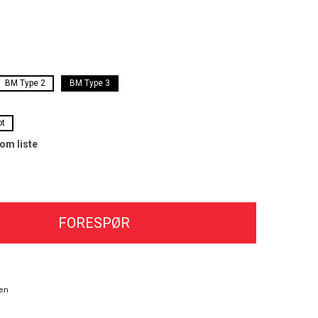
BM Type 2
BM Type 3
ot
som liste
FORESPØR
en