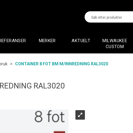
REFERANSER
MERKER
AKTUELT
MILWAUKEE
CUSTOM
bruk
>
CONTAINER 8 FOT BM M/INNREDNING RAL3020
NREDNING RAL3020