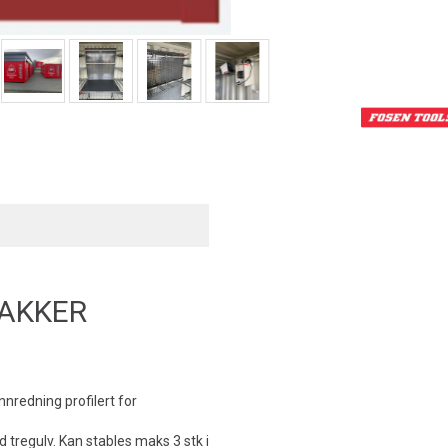
MAKKER
nnredning profilert for
tregulv. Kan stables maks 3 stk i