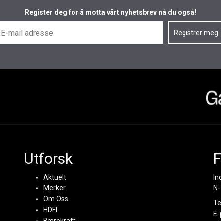
Register deg for å motta vårt nyhetsbrev nå du også!
Utforsk
F
Aktuelt
In
Merker
N-
Om Oss
Te
HDFI
E-
Bærekraft