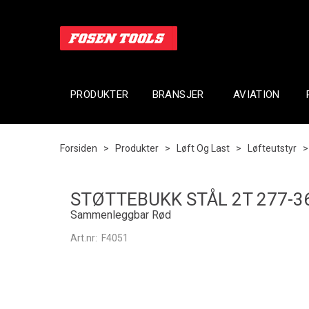
PRODUKTER
BRANSJER
AVIATION
Forsiden
>
Produkter
>
Løft Og Last
>
Løfteutstyr
STØTTEBUKK STÅL 2T 277-
Sammenleggbar Rød
Art.nr:
F4051