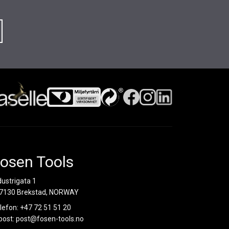
osen Tools
dustrigata 1
7130 Brekstad, NORWAY
lefon:
+47 72 51 51 20
post:
post@fosen-tools.no