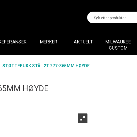
REFERANSER
MERKER
AKTUELT
MILWAUKEE
CUSTOM
>
STØTTEBUKK STÅL 2T 277-365MM HØYDE
365MM HØYDE