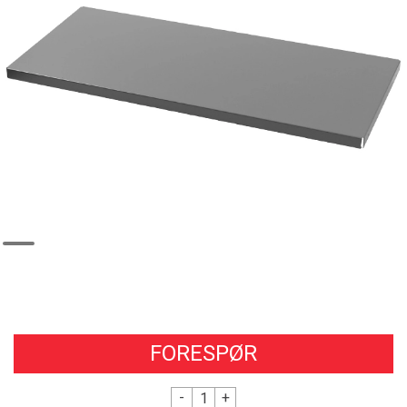
FORESPØR
-
+