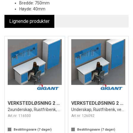
Bredde: 750mm
Høyde: 40mm
Lignende produkter
VERKSTEDLØSNING 2 METER + SKAP BLÅ/GRÅ
VERKSTEDLØSNING 2 METER + SKAP BLÅ/GRÅ
2xunderskap, Rustfribenk, veggplate
Underskap, Rustfribenk, veggplate, ben
Art.nr:
116500
Art.nr:
126092
Bestillingsvare (
7
dager)
Bestillingsvare (
7
dager)