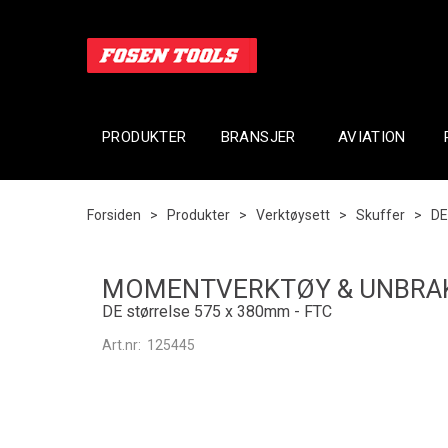
PRODUKTER
BRANSJER
AVIATION
Forsiden
>
Produkter
>
Verktøysett
>
Skuffer
>
DE
MOMENTVERKTØY & UNBRAKO
DE størrelse 575 x 380mm - FTC
Art.nr:
125445