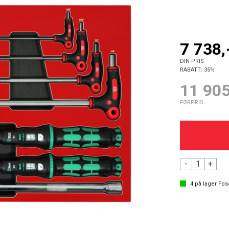
7 738,
DIN PRIS
RABATT:
35%
11 905
FØRPRIS
-
+
4
på lager
Fos