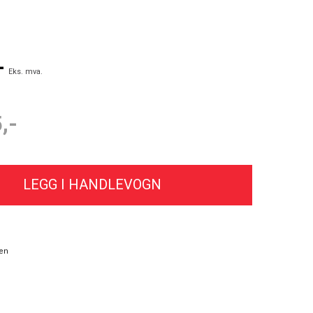
-
Eks. mva.
,-
en