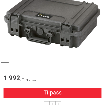
1 992,-
Eks. mva.
Tilpass
-
+