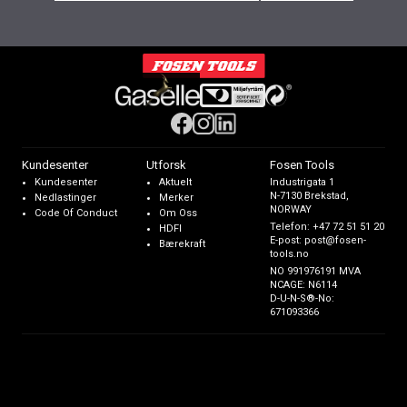
Kundesenter
Utforsk
Fosen Tools
Kundesenter
Aktuelt
Industrigata 1
N-7130 Brekstad,
Nedlastinger
Merker
NORWAY
Code Of Conduct
Om Oss
Telefon:
+47 72 51 51 20
HDFI
E-post:
post@fosen-
Bærekraft
tools.no
NO 991976191 MVA
NCAGE: N6114
D-U-N-S®-No:
671093366