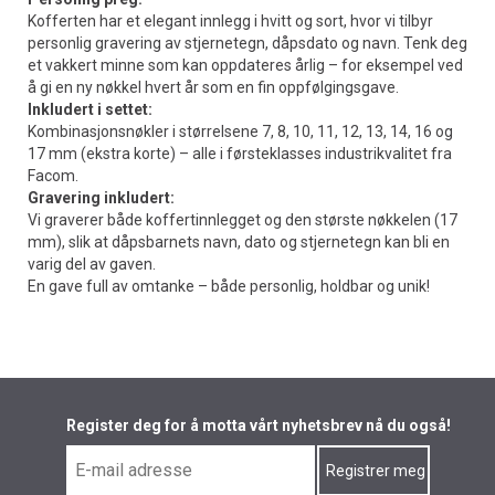
Kofferten har et elegant innlegg i hvitt og sort, hvor vi tilbyr
personlig gravering av stjernetegn, dåpsdato og navn. Tenk deg
et vakkert minne som kan oppdateres årlig – for eksempel ved
å gi en ny nøkkel hvert år som en fin oppfølgingsgave.
Inkludert i settet:
Kombinasjonsnøkler i størrelsene 7, 8, 10, 11, 12, 13, 14, 16 og
17 mm (ekstra korte) – alle i førsteklasses industrikvalitet fra
Facom.
Gravering inkludert:
Vi graverer både koffertinnlegget og den største nøkkelen (17
mm), slik at dåpsbarnets navn, dato og stjernetegn kan bli en
varig del av gaven.
En gave full av omtanke – både personlig, holdbar og unik!
Register deg for å motta vårt nyhetsbrev nå du også!