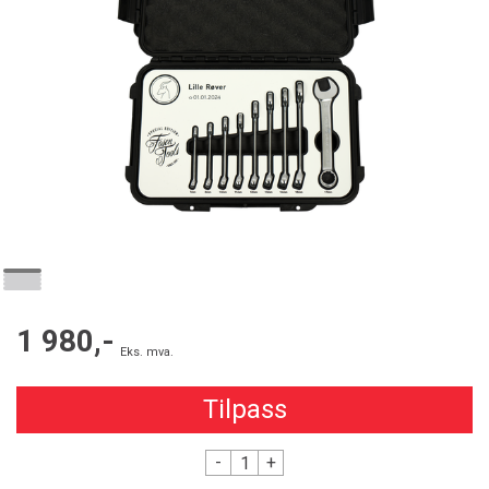
1 980,-
Eks. mva.
Tilpass
-
+