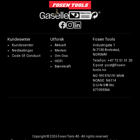
Kundesenter
Utforsk
Fosen Tools
Kundesenter
Aktuelt
Industrigata 1
N-7130 Brekstad,
Nedlastinger
Merker
NORWAY
Code Of Conduct
Om Oss
Telefon:
+47 72 51 51 20
HDFI
E-post:
post@fosen-
Bærekraft
tools.no
NO 991976191 MVA
NCAGE: N6114
D-U-N-S®-No:
671093366
Copyright © 2026 Fosen Tools AS - All rights reserved