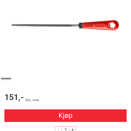
151,-
Eks. mva.
Kjøp
-
+