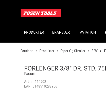
PRODUKTER
BRANSJER
AVIATION
Forsiden
>
Produkter
>
Piper Og Skraller
>
3/8"
>
F
FORLENGER 3/8" DR. STD. 7
Facom
Art.nr:
114902
EAN:
3148510288956