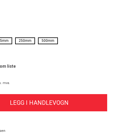
25mm
250mm
500mm
som liste
s. mva.
sen