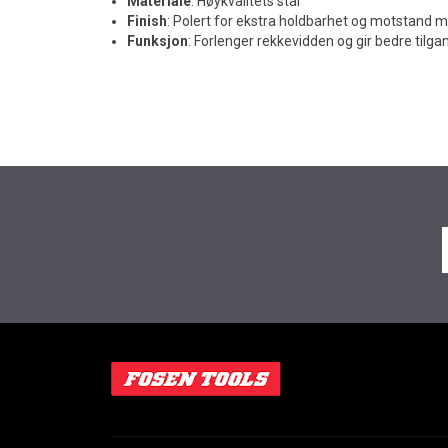
Materiale
: Høykvalitets stål
Finish
: Polert for ekstra holdbarhet og motstand m
Funksjon
: Forlenger rekkevidden og gir bedre tilg