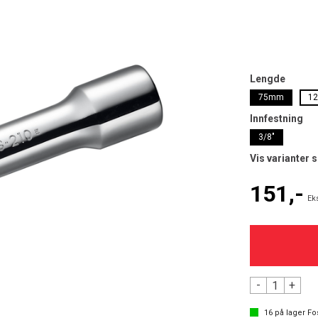
Lengde
75mm
1
Innfestning
3/8"
Vis varianter 
151,-
Ek
-
+
16
på lager
Fo