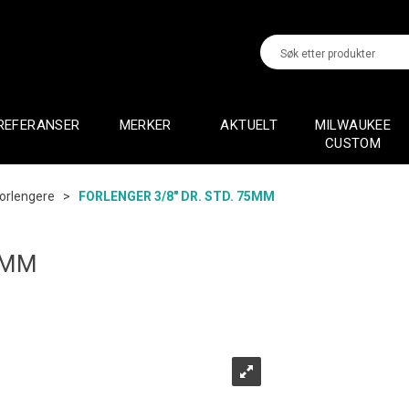
REFERANSER
MERKER
AKTUELT
MILWAUKEE
CUSTOM
orlengere
>
FORLENGER 3/8" DR. STD. 75MM
5MM