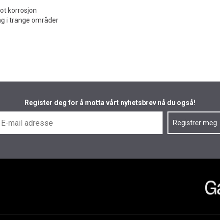
ot korrosjon
ang i trange områder
Register deg for å motta vårt nyhetsbrev nå du også!