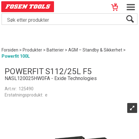
Forsiden
>
Produkter
>
Batterier
>
AGM – Standby & Sikkerhet
>
Powerfit 100L
POWERFIT S112/25L F5
NASL120025HW0FA - Exide Technologies
Art.nr:
125490
Erstatningsprodukt:
e