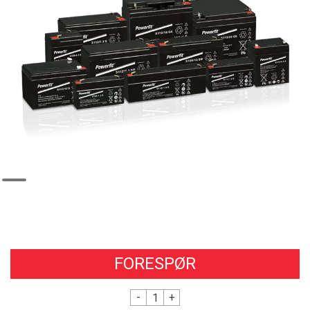
FORESPØR
-
+