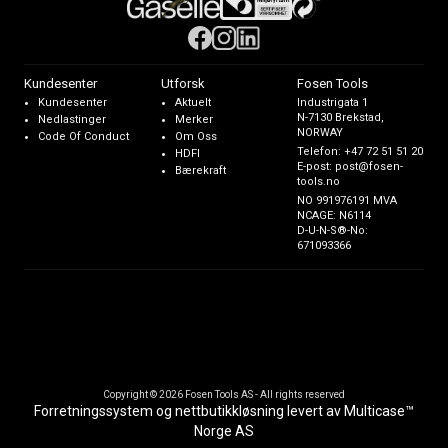
Kundesenter
Utforsk
Fosen Tools
Kundesenter
Aktuelt
Industrigata 1
N-7130 Brekstad,
Nedlastinger
Merker
NORWAY
Code Of Conduct
Om Oss
Telefon:
+47 72 51 51 20
HDFI
E-post:
post@fosen-
Bærekraft
tools.no
NO 991976191 MVA
NCAGE: N6114
D-U-N-S®-No:
671093366
Copyright © 2026 Fosen Tools AS - All rights reserved
Forretningssystem
og
nettbutikkløsning
levert av
Multicase™
Norge AS