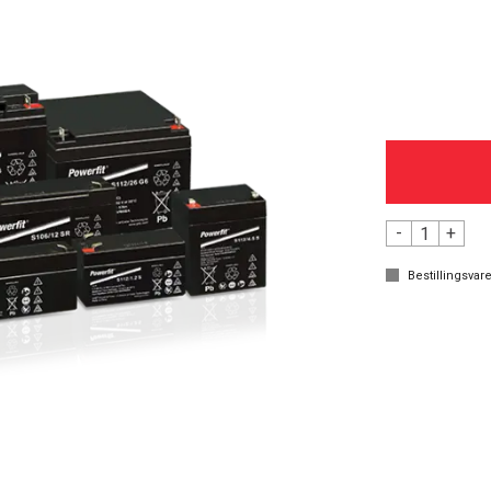
-
+
Bestillingsvare