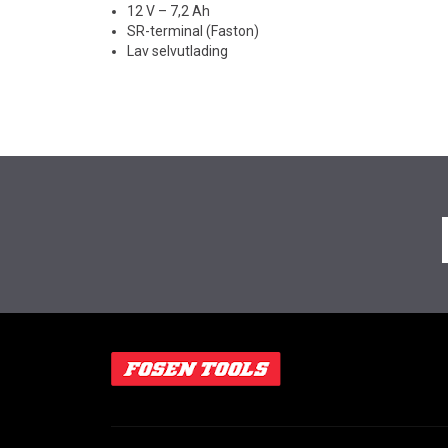
12 V – 7,2 Ah
SR-terminal (Faston)
Lav selvutlading