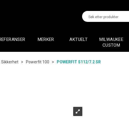
REFERANSER
MERKER
AKTUELT
MILWAUKEE
CUSTOM
 Sikkerhet
>
Powerfit 100
>
POWERFIT S112/7.2 SR