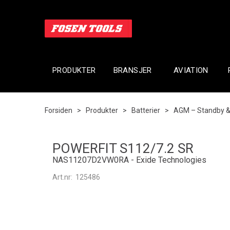
PRODUKTER
BRANSJER
AVIATION
Forsiden
>
Produkter
>
Batterier
>
AGM – Standby &
POWERFIT S112/7.2 SR
NAS11207D2VW0RA - Exide Technologies
Art.nr:
125486