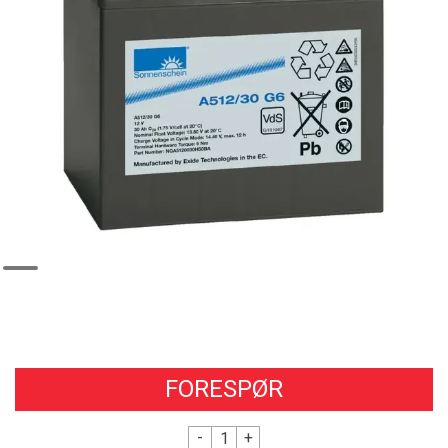
FORESPØR
-
+