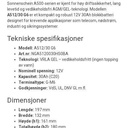
Sonnenschein A500-serien er kjent for høy driftssikkerhet, lang
levetid og vedlikeholdsfri AGM/GEL-teknologi. Modellen
A512/30 G6
er et kompakt og robust 12V 30Ah blokkbatteri
designet for krevende applikasjoner som telecom, nødstrøm,
industri og sikringssystemer.
Tekniske spesifikasjoner
Modell:
A512/30 G6
Art.nr:
NGA5120030HS0BA
Teknologi:
VRLA GEL – vedlikeholdsfritt (ingen topping
av vann)
Nominell spenning:
12V
Kapasitet:
30Ah (C20)
Terminaltype:
G-M6
Godkjenninger:
VdS, UL, DNV GL m.fl.
Dimensjoner
Lengde:
197 mm
Bredde:
132 mm
Høyde (h1):
161 mm
Totalhøyde (h2):
180 mm