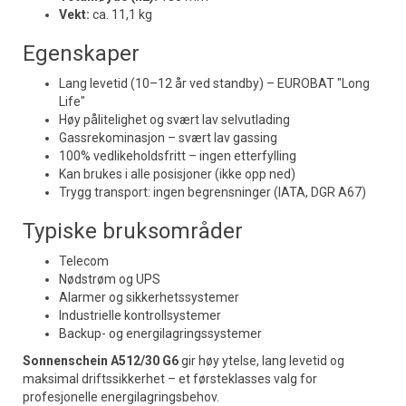
Vekt:
ca. 11,1 kg
Egenskaper
Lang levetid (10–12 år ved standby) – EUROBAT "Long
Life"
Høy pålitelighet og svært lav selvutlading
Gassrekominasjon – svært lav gassing
100% vedlikeholdsfritt – ingen etterfylling
Kan brukes i alle posisjoner (ikke opp ned)
Trygg transport: ingen begrensninger (IATA, DGR A67)
Typiske bruksområder
Telecom
Nødstrøm og UPS
Alarmer og sikkerhetssystemer
Industrielle kontrollsystemer
Backup- og energilagringssystemer
Sonnenschein A512/30 G6
gir høy ytelse, lang levetid og
maksimal driftssikkerhet – et førsteklasses valg for
profesjonelle energilagringsbehov.