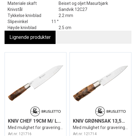
Materiale skaft
Beiset og oljet Masurbjørk
Knivstål
Sandvik 12C27
Tykkelse knivblad
2.2 mm
Slipevinkel
11 °
Høyde knivblad
2.5 cm
Lignende produkter
KNIV CHEF 19CM M/ LUFTLOMME
KNIV GRØNNSAK 13,5CM M/ LUFTLOMME
Med mulighet for gravering- Brusletto
Med mulighet for gravering- Brusletto
Art.nr:
121716
Art.nr:
121714