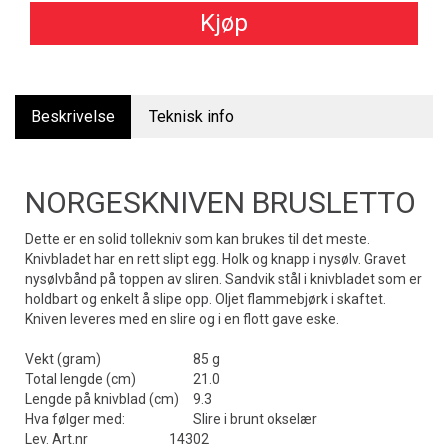
Kjøp
Beskrivelse
Teknisk info
NORGESKNIVEN BRUSLETTO
Dette er en solid tollekniv som kan brukes til det meste.
Knivbladet har en rett slipt egg. Holk og knapp i nysølv. Gravet
nysølvbånd på toppen av sliren. Sandvik stål i knivbladet som er
holdbart og enkelt å slipe opp. Oljet flammebjørk i skaftet.
Kniven leveres med en slire og i en flott gave eske.
Vekt (gram)
85 g
Total lengde (cm)
21.0
Lengde på knivblad (cm)
9.3
Hva følger med:
Slire i brunt okselær
Lev. Art.nr
14302