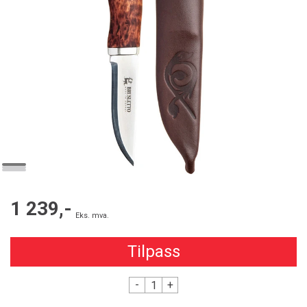
1 239,-
Eks. mva.
Tilpass
-
+