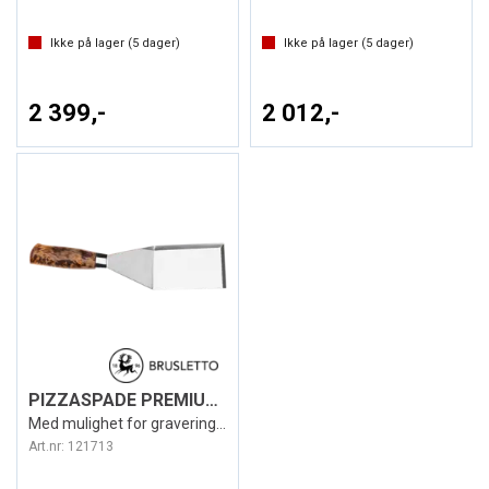
Ikke på lager (
5
dager)
Ikke på lager (
5
dager)
2 399,-
2 012,-
PIZZASPADE PREMIUM SPATULA ONE
Med mulighet for gravering- Brusletto
Art.nr:
121713