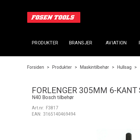
PRODUKTER
BRANSJER
AVIATION
Forsiden
>
Produkter
>
Maskintilbehør
>
Hullsag
>
FORLENGER 305MM 6-KANT
N40 Bosch tilbehør
Art.nr:
F3817
EAN:
3165140469494