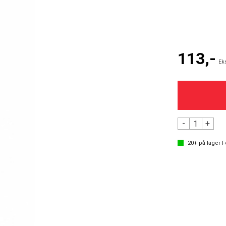
113,-
Ek
-
+
20+
på lager
F