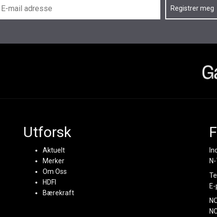
Utforsk
F
Aktuelt
In
Merker
N-
Om Oss
Te
HDFI
E-
Bærekraft
N
NC