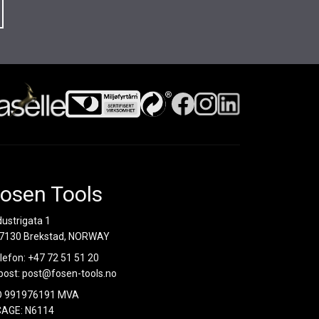
osen Tools
dustrigata 1
7130 Brekstad, NORWAY
lefon:
+47 72 51 51 20
post:
post@fosen-tools.no
O 991976191 MVA
AGE: N6114