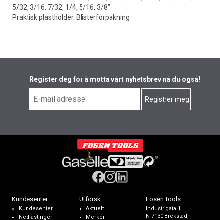
5/32, 3/16, 7/32, 1/4, 5/16, 3/8”
Praktisk plastholder. Blisterforpakning
Register deg for å motta vårt nyhetsbrev nå du også!
Kundesenter
Utforsk
Fosen Tools
Kundesenter
Aktuelt
Industrigata 1
N-7130 Brekstad,
Nedlastinger
Merker