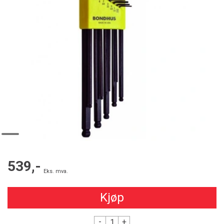
539,-
Eks. mva.
Kjøp
-
+