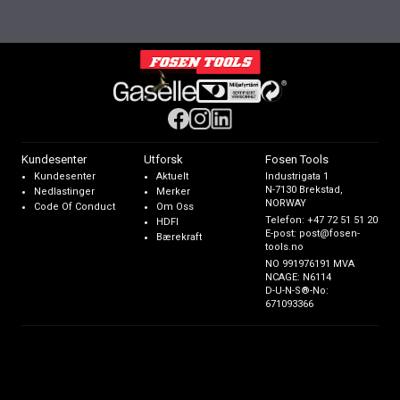
Kundesenter
Utforsk
Fosen Tools
Kundesenter
Aktuelt
Industrigata 1
N-7130 Brekstad,
Nedlastinger
Merker
NORWAY
Code Of Conduct
Om Oss
Telefon:
+47 72 51 51 20
HDFI
E-post:
post@fosen-
Bærekraft
tools.no
NO 991976191 MVA
NCAGE: N6114
D-U-N-S®-No:
671093366