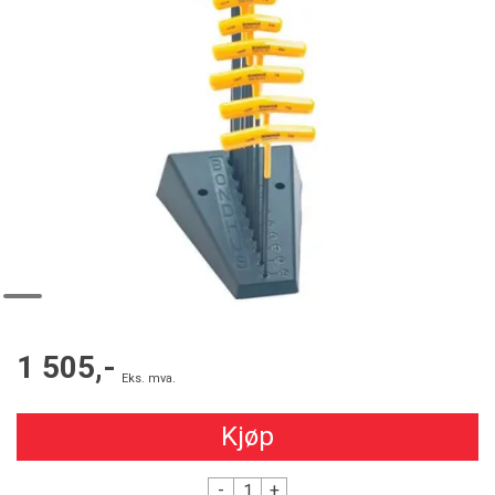
1 505,-
Eks. mva.
Kjøp
-
+