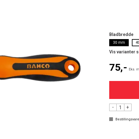
Bladbredde
30 mm
4
Vis varianter 
75,-
Eks. m
-
+
Bestillingsvare