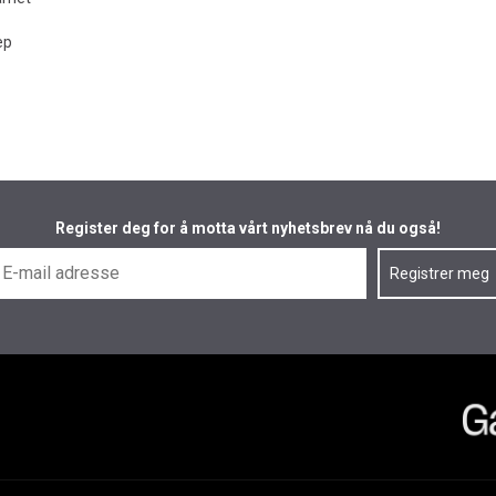
ep
Register deg for å motta vårt nyhetsbrev nå du også!