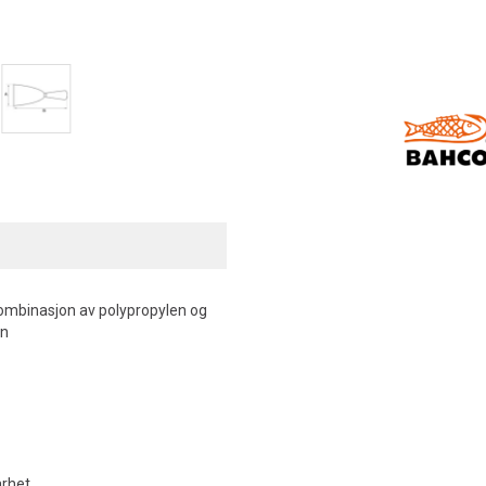
 kombinasjon av polypropylen og
en
arhet