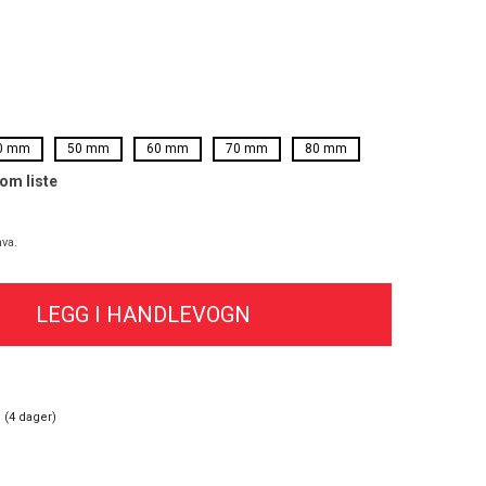
0 mm
50 mm
60 mm
70 mm
80 mm
som liste
va.
 (
4
dager)