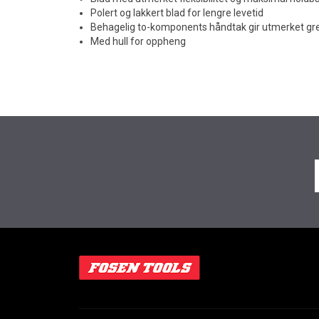
Polert og lakkert blad for lengre levetid
Behagelig to-komponents håndtak gir utmerket gr
Med hull for oppheng