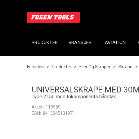
PRODUKTER
BRANSJER
AVIATION
Forsiden
>
Produkter
>
Filer Og Skraper
>
Skrape
UNIVERSALSKRAPE MED 30
Type 2150 med tokomponents håndtak
Art.nr:
119989
EAN:
8413345131971