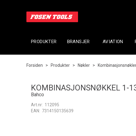
PRODUKTER
BRANSJER
AVIATION
Forsiden
>
Produkter
>
Nøkler
>
Kombinasjonsnøkle
KOMBINASJONSNØKKEL 1-13
Bahco
Art.nr:
112095
EAN:
7314150135639