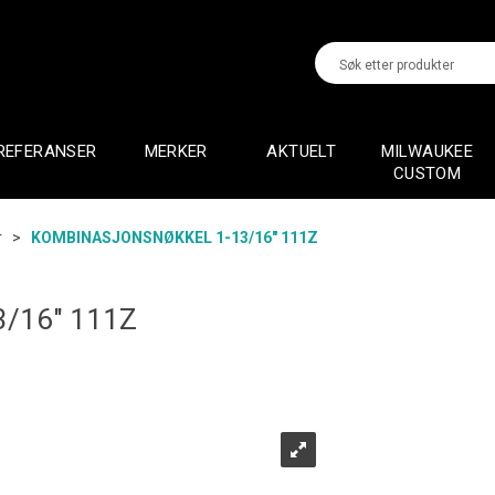
REFERANSER
MERKER
AKTUELT
MILWAUKEE
CUSTOM
r
>
KOMBINASJONSNØKKEL 1-13/16" 111Z
/16" 111Z