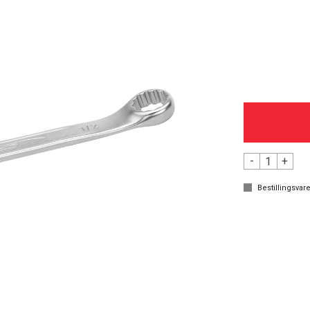
-
+
Bestillingsvare