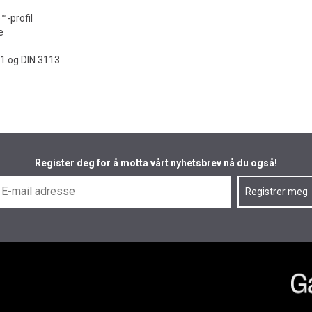
™-profil
e
-1 og DIN 3113
Register deg for å motta vårt nyhetsbrev nå du også!