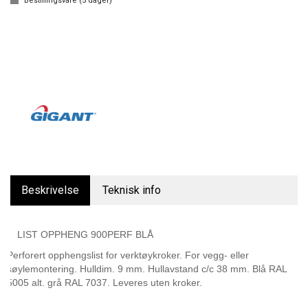
Bestillingsvare (
5
dager)
Beskrivelse
Teknisk info
LIST OPPHENG 900PERF BLÅ
Perforert opphengslist for verktøykroker. For vegg- eller
søylemontering. Hulldim. 9 mm. Hullavstand c/c 38 mm. Blå RAL
5005 alt. grå RAL 7037. Leveres uten kroker.