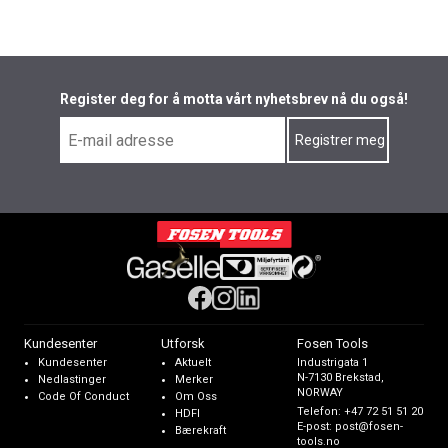
Register deg for å motta vårt nyhetsbrev nå du også!
Kundesenter
Utforsk
Fosen Tools
Kundesenter
Aktuelt
Industrigata 1
N-7130 Brekstad,
Nedlastinger
Merker
NORWAY
Code Of Conduct
Om Oss
Telefon:
+47 72 51 51 20
HDFI
E-post:
post@fosen-
Bærekraft
tools.no