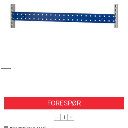
FORESPØR
-
+