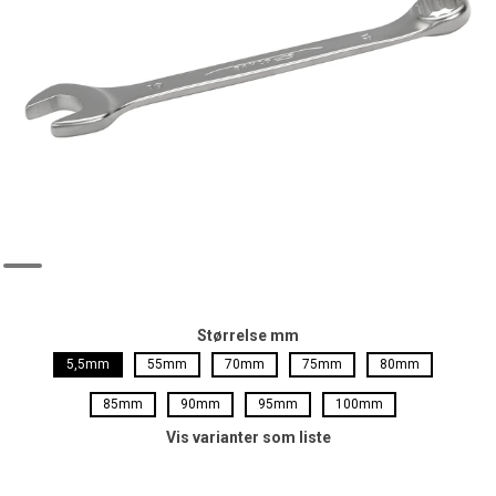
Størrelse mm
5,5mm
55mm
70mm
75mm
80mm
85mm
90mm
95mm
100mm
Vis varianter som liste