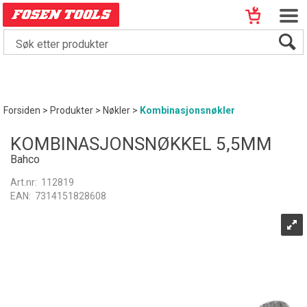
Forsiden
>
Produkter
>
Nøkler
>
Kombinasjonsnøkler
KOMBINASJONSNØKKEL 5,5MM
Bahco
Art.nr:
112819
EAN:
7314151828608