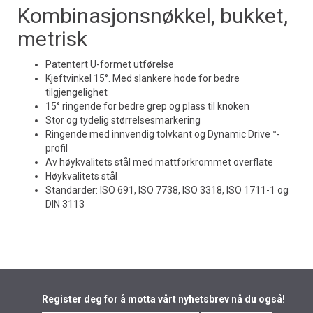
Kombinasjonsnøkkel, bukket,
metrisk
Patentert U-formet utførelse
Kjeftvinkel 15°. Med slankere hode for bedre
tilgjengelighet
15° ringende for bedre grep og plass til knoken
Stor og tydelig størrelsesmarkering
Ringende med innvendig tolvkant og Dynamic Drive™-
profil
Av høykvalitets stål med mattforkrommet overflate
Høykvalitets stål
Standarder: ISO 691, ISO 7738, ISO 3318, ISO 1711-1 og
DIN 3113
Register deg for å motta vårt nyhetsbrev nå du også!