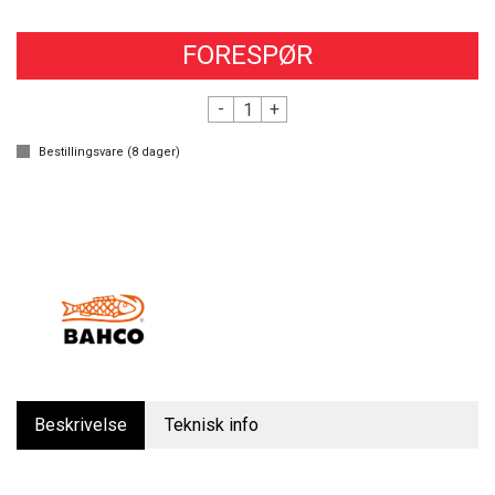
FORESPØR
-
+
Bestillingsvare (
8
dager)
Beskrivelse
Teknisk info