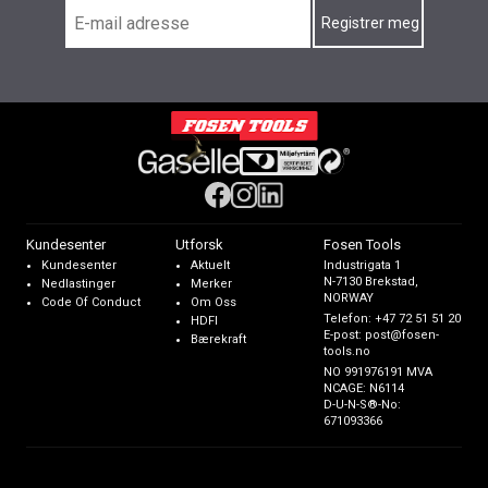
Kundesenter
Utforsk
Fosen Tools
Kundesenter
Aktuelt
Industrigata 1
N-7130 Brekstad,
Nedlastinger
Merker
NORWAY
Code Of Conduct
Om Oss
Telefon:
+47 72 51 51 20
HDFI
E-post:
post@fosen-
Bærekraft
tools.no
NO 991976191 MVA
NCAGE: N6114
D-U-N-S®-No:
671093366